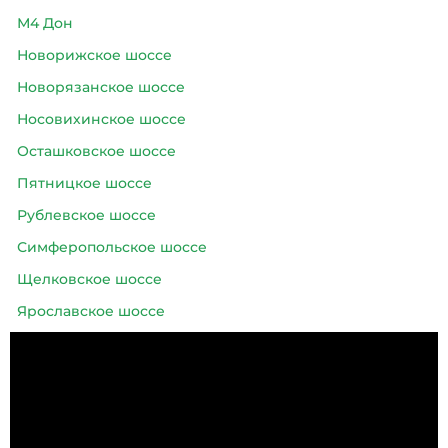
М4 Дон
Новорижское шоссе
Новорязанское шоссе
Носовихинское шоссе
Осташковское шоссе
Пятницкое шоссе
Рублевское шоссе
Симферопольское шоссе
Щелковское шоссе
Ярославское шоссе